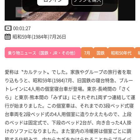
00:01:27
昭和59年(1984年)7月26日
乗り物ニュース（国鉄・JR・その他）
7月
国鉄
昭和50年代
愛称は〝カルテット〟でした。家族やグループの旅行者を取
り込もうと、昭和59年(1984)7月、旧国鉄の寝台特急、ブルー
トレインに4人用の個室寝台車が登場。東京-長崎間の「さく
ら」と東京-熊本間の「みずほ」にそれぞれ1両ずつ連結して運
行が始まりました。この個室車は、それまでの3段ベッド式寝
台車両を2段ベッド式の4人用個室に造りかえたもので、上段
のベッドは固定式で、下段のベッド2台が、向き合った4人掛
けのソファになりました。また室内の冷暖房は個室ごとに調
節する仕組みで、中からカギをかけられることからプライバ