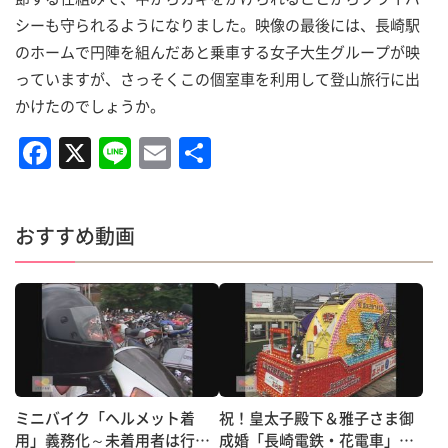
シーも守られるようになりました。映像の最後には、長崎駅
のホームで円陣を組んだあと乗車する女子大生グループが映
っていますが、さっそくこの個室車を利用して登山旅行に出
かけたのでしょうか。
F
X
Li
E
共
a
n
m
有
c
e
ai
おすすめ動画
e
l
b
o
o
k
ミニバイク「ヘルメット着
祝！皇太子殿下＆雅子さま御
用」義務化～未着用者は行政
成婚「長崎電鉄・花電車」走