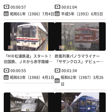
処分へ
行
00:00:57
00:01:04
昭和61年（1986）7月4日
平成5年（1993）6月5日
「ⅯＲ松浦鉄道」スタート！
欧風列車パノラマライナー
旧国鉄、ＪＲから赤字路線の
「サザンクロス」デビュー！
松浦線引き継ぐ
定員153人の団体専用
00:00:55
00:01:34
昭和63年（1988）4月1日
昭和62年（1987）3月26
日