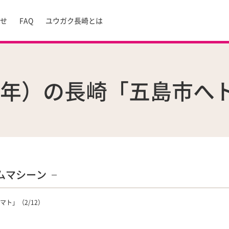
らせ
FAQ
ユウガク長崎とは
60年）の長崎「五島市へト
ムマシーン
マト」（2/12）