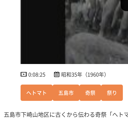
0:08:25
昭和35年（1960年）
へトマト
五島市
奇祭
祭り
五島市下崎山地区に古くから伝わる奇祭「へト