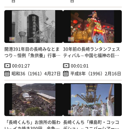
日
日
開港391年目の長崎みなとま
30年前の長崎ランタンフェス
つり～恒例「魚供養」行事
ティバル～中国七福神の巨大
【昭和のＴＶニュース】
オブジェ登場！
00:01:27
00:01:01
昭和36（1961）4月27日
平成8年（1996）2月16日
「長崎くんち」お旅所の賑わ
長崎くんち「樺島町・コッコ
い～イカ焼き300円、金魚す
デショ」～ユニバーシアード