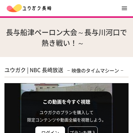
長与船津ペーロン大会～長与川河口で
熱き戦い！～
ユウガク | NBC 長崎放送
映像のタイムマシーン
この動画を今すぐ視聴
ユウガクのプランを購入して
限定コンテンツや動画全編を視聴しよう。
ログイン
プランを購入