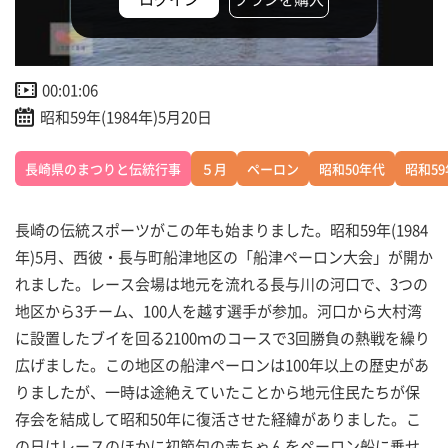
00:01:06
昭和59年(1984年)5月20日
長崎県のまつりと伝統行事
５月
ペーロン
昭和50年代
昭和59
長崎の伝統スポーツがこの年も始まりました。昭和59年(1984
年)5月、西彼・長与町船津地区の「船津ペーロン大会」が開か
れました。レース会場は地元を流れる長与川の河口で、3つの
地区から3チーム、100人を越す選手が参加。河口から大村湾
に設置したブイを回る2100ｍのコースで3回勝負の熱戦を繰り
広げました。この地区の船津ペーロンは100年以上の歴史があ
りましたが、一時は途絶えていたことから地元住民たちが保
存会を結成して昭和50年に復活させた経緯がありました。こ
の日はレースのほかに初節句の赤ちゃんをペーロン船に乗せ