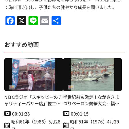
て海に漕ぎ出し、子供たちの健やかな成長を願いました。
F
X
Li
E
共
a
n
m
有
c
e
ai
おすすめ動画
e
l
b
o
o
k
NＢⅭラジオ「スキッピーのチ
半世紀前も激走！ながさきま
ャリティーバザー店」佐世
つりペーロン競争大会～福田
保・早岐茶市にオープン！
本町など6町チーム出場
00:01:28
00:01:15
昭和61年（1986）5月28
昭和51年（1976）4月29