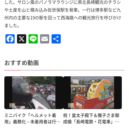
した。サロン風のパノラマラウンジに県北長崎観光のチラシ
や土産を山と積み込み佐世保駅を発車。一行は博多駅など九
州内の主要な19の駅を回って西海路への観光旅行を呼びかけ
ました。
F
X
Li
E
共
a
n
m
有
c
e
ai
おすすめ動画
e
l
b
o
o
k
ミニバイク「ヘルメット着
祝！皇太子殿下＆雅子さま御
用」義務化～未着用者は行政
成婚「長崎電鉄・花電車」走
処分へ
行