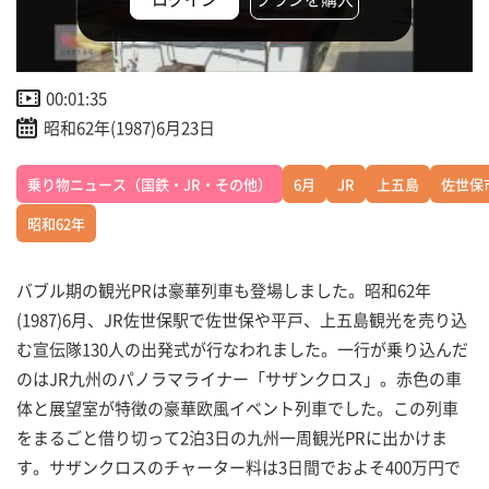
00:01:35
昭和62年(1987)6月23日
乗り物ニュース（国鉄・JR・その他）
6月
JR
上五島
佐世保
昭和62年
バブル期の観光PRは豪華列車も登場しました。昭和62年
(1987)6月、JR佐世保駅で佐世保や平戸、上五島観光を売り込
む宣伝隊130人の出発式が行なわれました。一行が乗り込んだ
のはJR九州のパノラマライナー「サザンクロス」。赤色の車
体と展望室が特徴の豪華欧風イベント列車でした。この列車
をまるごと借り切って2泊3日の九州一周観光PRに出かけま
す。サザンクロスのチャーター料は3日間でおよそ400万円で