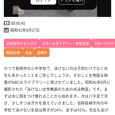
00:00:45
昭和41年6月27日
1960年代トピックス
スクールダイアリー・学生生活
スポーツハイ
昭和41年
水泳
長崎市
かつて長崎市の小中学校で、泳げないのは子供だけでなく先
生も多かったことをご存じでしょうか。そのことを物語る映
像がNBCのライブラリーに残されていました。昭和41年6月に
撮影された「泳げない女性教諭のための水泳教室」です。ま
ずは水に顔をつけ慣れることから始めます。次はバタ足で浮
き、少しずつ泳ぎ方を覚えていきました。当時長崎市内の中
学校で泳げない生徒は男子が14％、女子は41％。先生も泳げ