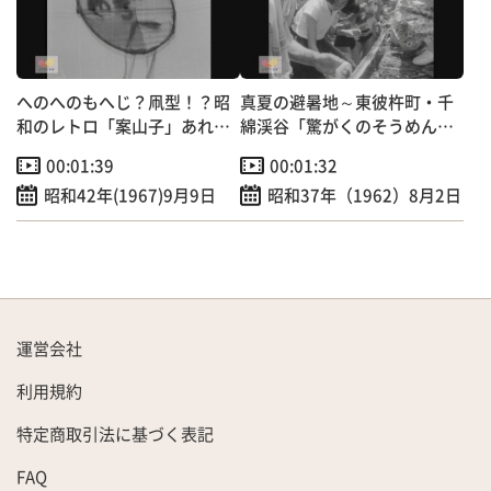
へのへのもへじ？凧型！？昭
真夏の避暑地～東彼杵町・千
和のレトロ「案山子」あれこ
綿渓谷「驚がくのそうめん流
れ
し」！？
00:01:39
00:01:32
昭和42年(1967)9月9日
昭和37年（1962）8月2日
運営会社
利用規約
特定商取引法に基づく表記
FAQ