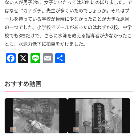
ない人が男子2％、女子にいたっては30％にのぼりました。で
はなぜ〝カナヅチ〟先生が多くいたのでしょうか。それはプ
ールを持っている学校が極端に少なかったことが大きな原因
の一つでした。小学校でプールがあったのはわずか2校、中学
校でも3校だけで、さらに水泳を教える指導者が少なかったこ
とも、水泳力低下に拍車をかけました。
F
X
Li
E
共
a
n
m
有
c
e
ai
おすすめ動画
e
l
b
o
o
k