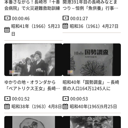
本番さながら！長崎市「十善
開港391年目の長崎みなとま
会病院」で火災避難救助訓練
つり～恒例「魚供養」行事
【昭和のＴＶニュース】
00:00:46
00:01:27
昭和41年（1966）5月23
昭和36（1961）4月27日
日
ゆかりの地・オランダから
昭和40年「国勢調査」～長崎
「ベアトリクス王女」長崎訪
県の人口164万1245人に
問～出島跡で記念植樹 【昭
00:01:52
00:00:53
和のＴＶニュース】
昭和38年（1963）4月8日
昭和40年(1965)9月25日