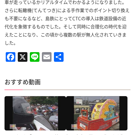
車が走っているかリアルタイムでわかるようになりました。
さらに転轍機(てんてつき)による手作業でのポイント切り換え
も不要になるなど、島鉄にとってCTCの導入は鉄道設備の近
代化を象徴するものでした。そして同時に合理化の時代を迎
えたことになり、この頃から複数の駅が無人化されていきま
した。
F
X
Li
E
共
a
n
m
有
c
e
ai
おすすめ動画
e
l
b
o
o
k