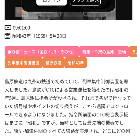
00:01:00
昭和43年（1968）5月28日
乗り物ニュース（国鉄・JR・その他）
昭和・平成の島原、雲仙
５
列車集中制御装置
島原鉄道
昭和43年
島原鉄道は九州の鉄道で初めてCTC、列車集中制御装置を導
入しました。島鉄がCTCによる営業運転を始めたのは昭和43
年5月。島原駅に指令所が設けられ、それまで各駅で行なって
いた信号機やポイントの切り換えがここから遠隔でコントロ
ールできるようになりました。指令所前面のCTC総合表示板
はまさに〝昭和〟ですが、当時としては最先端の機器でし
た。諫早-加津佐間のすべての線路が表示され、どこにどの列