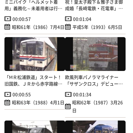
ミニバイク「ヘルメット着
祝！皇太子殿下＆雅子さま御
用」義務化～未着用者は行政
成婚「長崎電鉄・花電車」走
処分へ
行
00:00:57
00:01:04
昭和61年（1986）7月4日
平成5年（1993）6月5日
「ⅯＲ松浦鉄道」スタート！
欧風列車パノラマライナー
旧国鉄、ＪＲから赤字路線の
「サザンクロス」デビュー！
松浦線引き継ぐ
定員153人の団体専用
00:00:55
00:01:34
昭和63年（1988）4月1日
昭和62年（1987）3月26
日