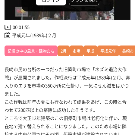
00:01:55
平成元年(1989年)２月
記憶の中の風景・建物たち
2月
市場
平成
平成元年
長崎市
長崎市民の台所の一つだった旧築町市場で「ネズミ退治大作
戦」が展開されました。作戦決行は平成元年(1989年)２月、毒
入りのエサを市場の350か所に仕掛け、一気にせん滅をはかり
ました。
この作戦は前年の夏にも行なわれて成果をあげ、この時と合
わせて200匹以上の駆除に成功したそうです。
ところで大正13年建築のこの旧築町市場は老朽化に伴い、現
在地で建て替えられることになりました。このため市場に隣
接する中央公園ではその頃、仮設市場が建設されていまし