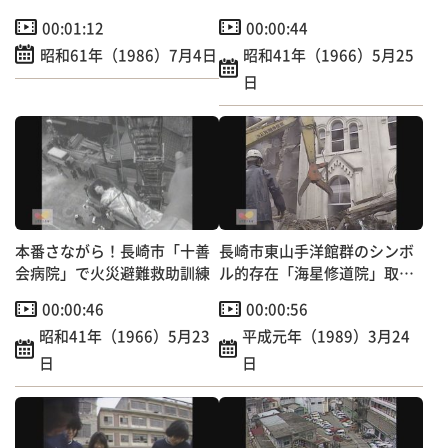
り壊しへ
の明治村へ
00:01:12
00:00:44
昭和61年（1986）7月4日
昭和41年（1966）5月25
日
本番さながら！長崎市「十善
長崎市東山手洋館群のシンボ
会病院」で火災避難救助訓練
ル的存在「海星修道院」取り
壊しへ
00:00:46
00:00:56
昭和41年（1966）5月23
平成元年（1989）3月24
日
日