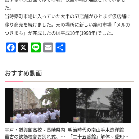
た。
当時築町市場に入っていた大半の57店舗がひとまず仮店舗に
移り商売を続けました。元の場所に新しい築町市場「メルカ
つきまち」が完成したのは平成10年(1998年)でした。
F
X
Li
E
共
a
n
m
有
c
e
ai
おすすめ動画
e
l
b
o
o
k
平戸・猶興館高校～長崎県内
明治時代の南山手木造洋館
最古の鉄筋校舎お別れ式、取
「二十五番館」解体～愛知県