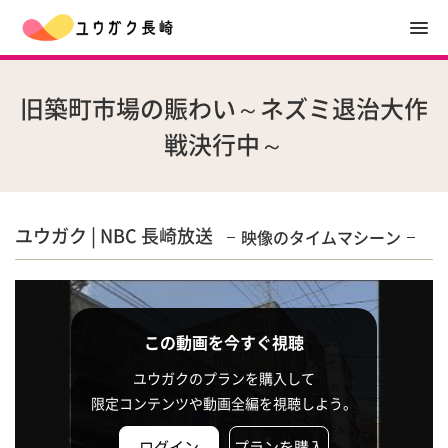
旧築町市場の賑わい～ネズミ退治大作
戦決行中～
ユウガク | NBC 長崎放送
映像のタイムマシーン
この動画を今すぐ視聴
ユウガクのプランを購入して
限定コンテンツや動画全編を視聴しよう。
ログイン
プランを購入