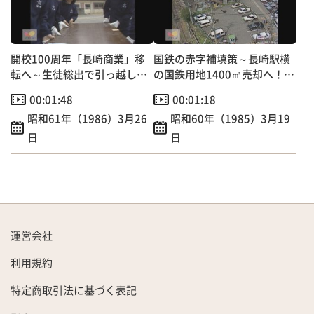
開校100周年「長崎商業」移
国鉄の赤字補填策～長崎駅横
転へ～生徒総出で引っ越し作
の国鉄用地1400㎡売却へ！長
業
崎市中心部で初のケース
00:01:48
00:01:18
昭和61年（1986）3月26
昭和60年（1985）3月19
日
日
運営会社
利用規約
特定商取引法に基づく表記