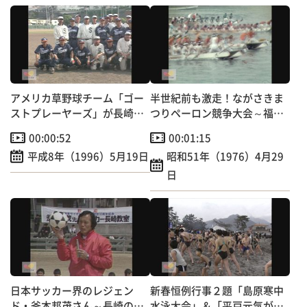
アメリカ草野球チーム「ゴー
半世紀前も激走！ながさきま
ストプレーヤーズ」が長崎に
つりペーロン競争大会～福田
やってきた！
本町など6町チーム出場
00:00:52
00:01:15
平成8年（1996）5月19日
昭和51年（1976）4月29
日
日本サッカー界のレジェン
新春恒例行事２題「島原寒中
ド・釜本邦茂さん～長崎の子
水泳大会」＆「平戸元気が出