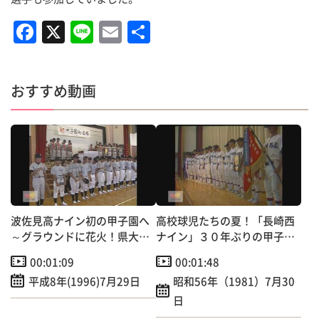
F
X
Li
E
共
a
n
m
有
c
e
ai
おすすめ動画
e
l
b
o
o
k
波佐見高ナイン初の甲子園へ
高校球児たちの夏！「長崎西
～グラウンドに花火！県大会
ナイン」３０年ぶりの甲子園
優勝報告会
出場へ～学校で激励壮行会
00:01:09
00:01:48
平成8年(1996)7月29日
昭和56年（1981）7月30
日